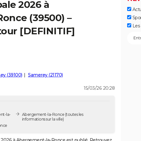
ale 2026 à
Actu
once (39500) –
Spo
Les 
tour [DEFINITIF]
sey (39100)
Samerey (21170)
15/03/26 20:28
nt-la-
Abergement-la-Ronce
(toutes les
informations sur la ville)
once
2026 à Abergement-la-Ronce est publié. Retrouvez