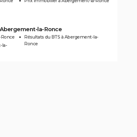
-Ronce
Prix immobilier à Abergement-la-Ronce
s à Abergement-la-Ronce
a-Ronce
Résultats du BTS à Abergement-la-
Ronce
-la-