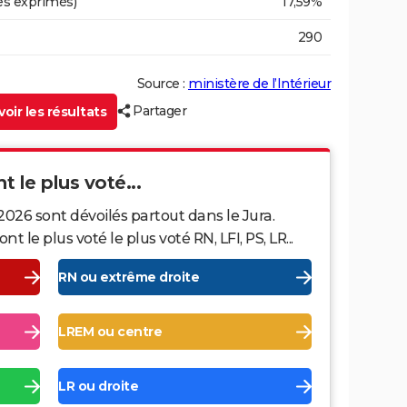
es exprimés)
17,59%
290
Source :
ministère de l’Intérieur
Partager
oir les résultats
t le plus voté...
2026 sont dévoilés partout dans le Jura.
le plus voté le plus voté RN, LFI, PS, LR...
RN ou extrême droite
LREM ou centre
LR ou droite