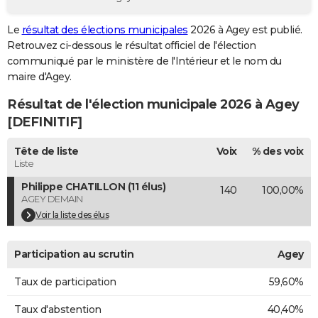
City break
Voyage de noces
Climat
Destinations
Voyage nature
Forum
+
PHOTO
Le
résultat des élections municipales
2026 à Agey est publié.
Retrouvez ci-dessous le résultat officiel de l'élection
GUIDES D'ACHAT
communiqué par le ministère de l'Intérieur et le nom du
BONS PLANS
maire d'Agey.
Résultat de l'élection municipale 2026 à Agey
CARTE DE VOEUX
[DEFINITIF]
Carte Bonne année
Carte Pâques
Carte de Noël
Carte Saint-Valentin
Carte d'anniversaire
DICTIONNAIRE
Tête de liste
Voix
% des voix
Biographies
Expressions
Dictionnaire
Citations
Proverbes
PROGRAMME TV
Liste
Philippe CHATILLON (11 élus)
140
100,00%
COPAINS D'AVANT
AGEY DEMAIN
Se connecter
Collèges
Universités
Service militaire
S'inscrire
Lycées
Primaires
Entreprises
Avis de recherche
Voir la liste des élus
AVIS DE DÉCÈS
FORUM
Participation au scrutin
Agey
Lifestyle
Sport
Television
Cinema
Bricolage
Culture
Auto
Voyage
Taux de participation
59,60%
Taux d'abstention
40,40%