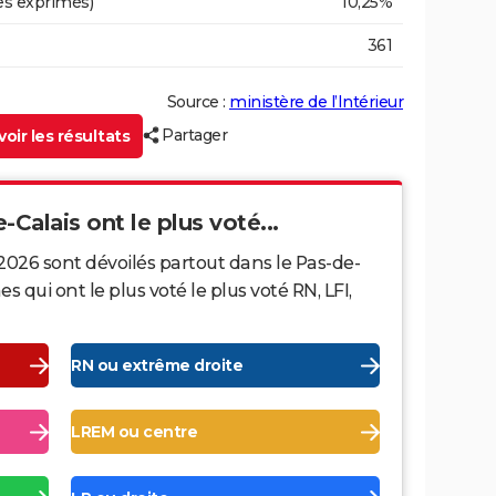
es exprimés)
10,25%
361
Source :
ministère de l’Intérieur
Partager
oir les résultats
-Calais ont le plus voté...
2026 sont dévoilés partout dans le Pas-de-
qui ont le plus voté le plus voté RN, LFI,
RN ou extrême droite
LREM ou centre