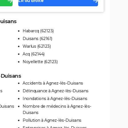
LR ou droite
Duisans
Habarcq (62123)
Duisans (62161)
Warlus (62123)
Acq (62144)
Noyellette (62123)
-Duisans
Accidents à Agnez-lès-Duisans
ns
Délinquance à Agnez-lès-Duisans
Inondations à Agnez-lès-Duisans
Duisans
Nombre de médecins à Agnez-lès-
Duisans
Pollution à Agnez-lès-Duisans
Entreprises à Agnez-lès-Duisans