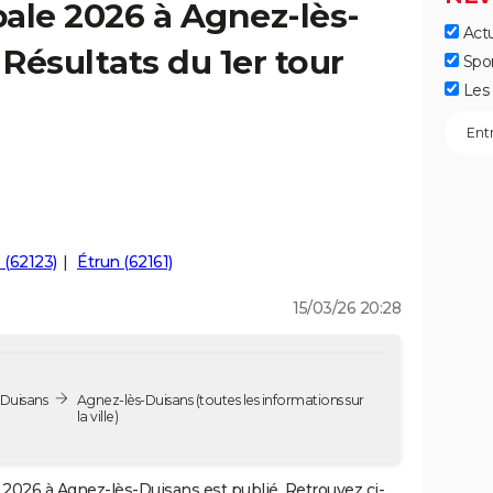
ale 2026 à Agnez-lès-
Actu
 Résultats du 1er tour
Spo
Les 
 (62123)
Étrun (62161)
15/03/26 20:28
-Duisans
Agnez-lès-Duisans
(toutes les informations sur
la ville)
2026 à Agnez-lès-Duisans est publié. Retrouvez ci-