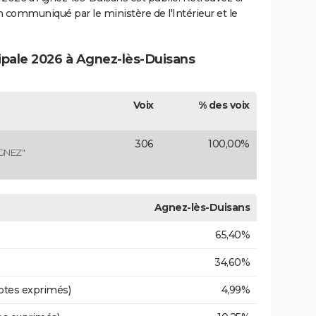
ion communiqué par le ministère de l'Intérieur et le
cipale 2026 à Agnez-lès-Duisans
Voix
% des voix
306
100,00%
GNEZ"
Agnez-lès-Duisans
65,40%
34,60%
otes exprimés)
4,99%