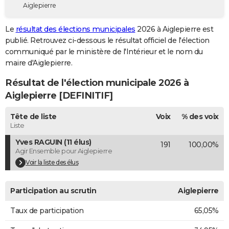
Aiglepierre
City break
Voyage de noces
Climat
Destinations
Voyage nature
Forum
+
PHOTO
Le
résultat des élections municipales
2026 à Aiglepierre est
GUIDES D'ACHAT
publié. Retrouvez ci-dessous le résultat officiel de l'élection
communiqué par le ministère de l'Intérieur et le nom du
BONS PLANS
maire d'Aiglepierre.
CARTE DE VOEUX
Résultat de l'élection municipale 2026 à
Carte Bonne année
Carte Pâques
Carte de Noël
Carte Saint-Valentin
Carte d'anniversaire
Aiglepierre [DEFINITIF]
DICTIONNAIRE
Biographies
Expressions
Dictionnaire
Citations
Proverbes
Tête de liste
Voix
% des voix
PROGRAMME TV
Liste
COPAINS D'AVANT
Yves RAGUIN (11 élus)
191
100,00%
Agir Ensemble pour Aiglepierre
Se connecter
Collèges
Universités
Service militaire
S'inscrire
Lycées
Primaires
Entreprises
Avis de recherche
AVIS DE DÉCÈS
Voir la liste des élus
FORUM
Participation au scrutin
Aiglepierre
Lifestyle
Sport
Television
Cinema
Bricolage
Culture
Auto
Voyage
Taux de participation
65,05%