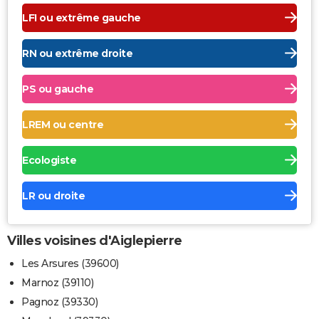
LFI ou extrême gauche
RN ou extrême droite
PS ou gauche
LREM ou centre
Ecologiste
LR ou droite
Villes voisines d'Aiglepierre
Les Arsures (39600)
Marnoz (39110)
Pagnoz (39330)