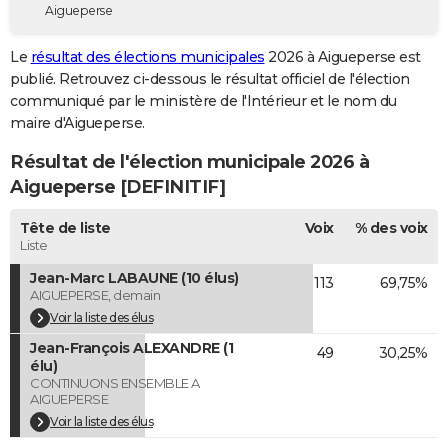
Aigueperse
City break
Voyage de noces
Climat
Destinations
Voyage nature
Forum
+
PHOTO
Le
résultat des élections municipales
2026 à Aigueperse est
GUIDES D'ACHAT
publié. Retrouvez ci-dessous le résultat officiel de l'élection
communiqué par le ministère de l'Intérieur et le nom du
BONS PLANS
maire d'Aigueperse.
CARTE DE VOEUX
Résultat de l'élection municipale 2026 à
Carte Bonne année
Carte Pâques
Carte de Noël
Carte Saint-Valentin
Carte d'anniversaire
Aigueperse [DEFINITIF]
DICTIONNAIRE
Biographies
Expressions
Dictionnaire
Citations
Proverbes
Tête de liste
Voix
% des voix
PROGRAMME TV
Liste
COPAINS D'AVANT
Jean-Marc LABAUNE (10 élus)
113
69,75%
AIGUEPERSE, demain
Se connecter
Collèges
Universités
Service militaire
S'inscrire
Lycées
Primaires
Entreprises
Avis de recherche
AVIS DE DÉCÈS
Voir la liste des élus
Jean-François ALEXANDRE (1
FORUM
49
30,25%
élu)
CONTINUONS ENSEMBLE A
Lifestyle
Sport
Television
Cinema
Bricolage
Culture
Auto
Voyage
AIGUEPERSE
Voir la liste des élus