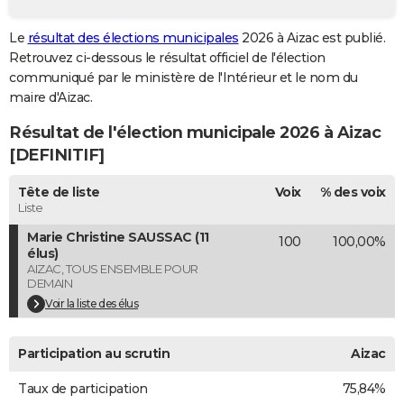
City break
Voyage de noces
Climat
Destinations
Voyage nature
Forum
+
PHOTO
Le
résultat des élections municipales
2026 à Aizac est publié.
Retrouvez ci-dessous le résultat officiel de l'élection
GUIDES D'ACHAT
communiqué par le ministère de l'Intérieur et le nom du
BONS PLANS
maire d'Aizac.
Résultat de l'élection municipale 2026 à Aizac
CARTE DE VOEUX
[DEFINITIF]
Carte Bonne année
Carte Pâques
Carte de Noël
Carte Saint-Valentin
Carte d'anniversaire
DICTIONNAIRE
Tête de liste
Voix
% des voix
Biographies
Expressions
Dictionnaire
Citations
Proverbes
PROGRAMME TV
Liste
Marie Christine SAUSSAC (11
100
100,00%
COPAINS D'AVANT
élus)
AIZAC, TOUS ENSEMBLE POUR
Se connecter
Collèges
Universités
Service militaire
S'inscrire
Lycées
Primaires
Entreprises
Avis de recherche
AVIS DE DÉCÈS
DEMAIN
Voir la liste des élus
FORUM
Lifestyle
Sport
Television
Cinema
Bricolage
Culture
Auto
Voyage
Participation au scrutin
Aizac
Taux de participation
75,84%