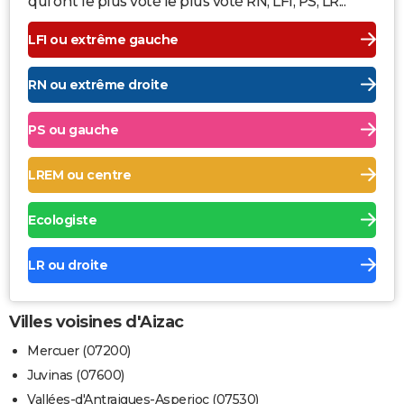
qui ont le plus voté le plus voté RN, LFI, PS, LR...
LFI ou extrême gauche
RN ou extrême droite
PS ou gauche
LREM ou centre
Ecologiste
LR ou droite
Villes voisines d'Aizac
Mercuer (07200)
Juvinas (07600)
Vallées-d'Antraigues-Asperjoc (07530)