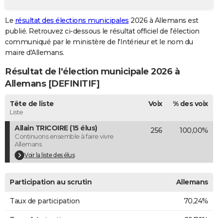
City break
Voyage de noces
Climat
Destinations
Voyage nature
Forum
+
PHOTO
Le
résultat des élections municipales
2026 à Allemans est
publié. Retrouvez ci-dessous le résultat officiel de l'élection
GUIDES D'ACHAT
communiqué par le ministère de l'Intérieur et le nom du
BONS PLANS
maire d'Allemans.
Résultat de l'élection municipale 2026 à
CARTE DE VOEUX
Allemans [DEFINITIF]
Carte Bonne année
Carte Pâques
Carte de Noël
Carte Saint-Valentin
Carte d'anniversaire
DICTIONNAIRE
Tête de liste
Voix
% des voix
Biographies
Expressions
Dictionnaire
Citations
Proverbes
PROGRAMME TV
Liste
Allain TRICOIRE (15 élus)
256
100,00%
COPAINS D'AVANT
Continuons ensemble à faire vivre
Allemans
Se connecter
Collèges
Universités
Service militaire
S'inscrire
Lycées
Primaires
Entreprises
Avis de recherche
AVIS DE DÉCÈS
Voir la liste des élus
FORUM
Participation au scrutin
Allemans
Lifestyle
Sport
Television
Cinema
Bricolage
Culture
Auto
Voyage
Taux de participation
70,24%