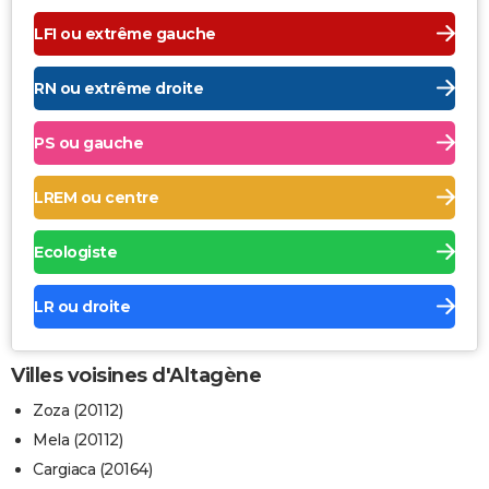
LFI ou extrême gauche
RN ou extrême droite
PS ou gauche
LREM ou centre
Ecologiste
LR ou droite
Villes voisines d'Altagène
Zoza (20112)
Mela (20112)
Cargiaca (20164)