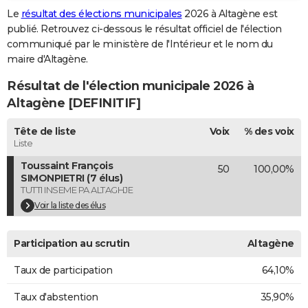
Le
résultat des élections municipales
2026 à Altagène est
City break
Voyage de noces
Climat
Destinations
Voyage nature
Forum
+
PHOTO
publié. Retrouvez ci-dessous le résultat officiel de l'élection
communiqué par le ministère de l'Intérieur et le nom du
GUIDES D'ACHAT
maire d'Altagène.
BONS PLANS
Résultat de l'élection municipale 2026 à
CARTE DE VOEUX
Altagène [DEFINITIF]
Carte Bonne année
Carte Pâques
Carte de Noël
Carte Saint-Valentin
Carte d'anniversaire
DICTIONNAIRE
Tête de liste
Voix
% des voix
Liste
Biographies
Expressions
Dictionnaire
Citations
Proverbes
PROGRAMME TV
Toussaint François
50
100,00%
SIMONPIETRI (7 élus)
COPAINS D'AVANT
TUTTI INSEME PA ALTAGHJE
Voir la liste des élus
Se connecter
Collèges
Universités
Service militaire
S'inscrire
Lycées
Primaires
Entreprises
Avis de recherche
AVIS DE DÉCÈS
FORUM
Participation au scrutin
Altagène
Lifestyle
Sport
Television
Cinema
Bricolage
Culture
Auto
Voyage
Taux de participation
64,10%
Taux d'abstention
35,90%