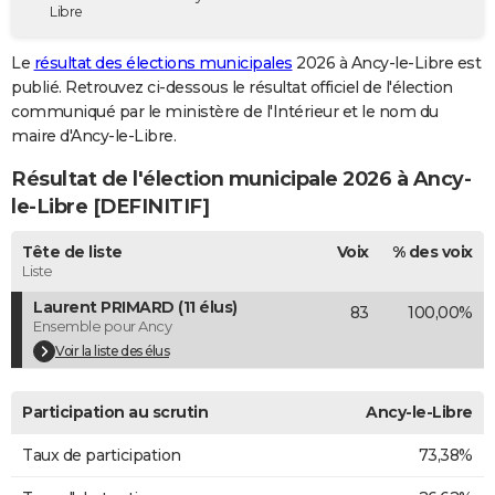
Libre
City break
Voyage de noces
Climat
Destinations
Voyage nature
Forum
+
PHOTO
Le
résultat des élections municipales
2026 à Ancy-le-Libre est
GUIDES D'ACHAT
publié. Retrouvez ci-dessous le résultat officiel de l'élection
communiqué par le ministère de l'Intérieur et le nom du
BONS PLANS
maire d'Ancy-le-Libre.
CARTE DE VOEUX
Résultat de l'élection municipale 2026 à Ancy-
Carte Bonne année
Carte Pâques
Carte de Noël
Carte Saint-Valentin
Carte d'anniversaire
le-Libre [DEFINITIF]
DICTIONNAIRE
Biographies
Expressions
Dictionnaire
Citations
Proverbes
Tête de liste
Voix
% des voix
PROGRAMME TV
Liste
COPAINS D'AVANT
Laurent PRIMARD (11 élus)
83
100,00%
Ensemble pour Ancy
Se connecter
Collèges
Universités
Service militaire
S'inscrire
Lycées
Primaires
Entreprises
Avis de recherche
AVIS DE DÉCÈS
Voir la liste des élus
FORUM
Participation au scrutin
Ancy-le-Libre
Lifestyle
Sport
Television
Cinema
Bricolage
Culture
Auto
Voyage
Taux de participation
73,38%