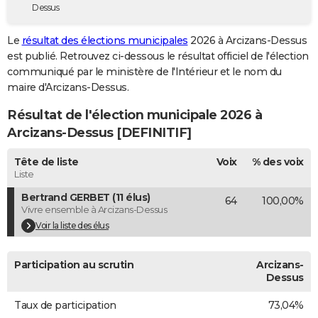
Dessus
City break
Voyage de noces
Climat
Destinations
Voyage nature
Forum
+
PHOTO
Le
résultat des élections municipales
2026 à Arcizans-Dessus
GUIDES D'ACHAT
est publié. Retrouvez ci-dessous le résultat officiel de l'élection
communiqué par le ministère de l'Intérieur et le nom du
BONS PLANS
maire d'Arcizans-Dessus.
CARTE DE VOEUX
Résultat de l'élection municipale 2026 à
Carte Bonne année
Carte Pâques
Carte de Noël
Carte Saint-Valentin
Carte d'anniversaire
Arcizans-Dessus [DEFINITIF]
DICTIONNAIRE
Biographies
Expressions
Dictionnaire
Citations
Proverbes
Tête de liste
Voix
% des voix
PROGRAMME TV
Liste
COPAINS D'AVANT
Bertrand GERBET (11 élus)
64
100,00%
Vivre ensemble à Arcizans-Dessus
Se connecter
Collèges
Universités
Service militaire
S'inscrire
Lycées
Primaires
Entreprises
Avis de recherche
AVIS DE DÉCÈS
Voir la liste des élus
FORUM
Participation au scrutin
Arcizans-
Lifestyle
Sport
Television
Cinema
Bricolage
Culture
Auto
Voyage
Dessus
Taux de participation
73,04%