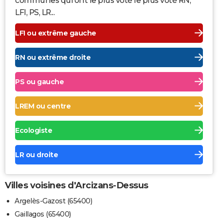
communes qui ont le plus voté le plus voté RN,
LFI, PS, LR...
LFI ou extrême gauche
RN ou extrême droite
PS ou gauche
LREM ou centre
Ecologiste
LR ou droite
Villes voisines d'Arcizans-Dessus
Argelès-Gazost (65400)
Gaillagos (65400)