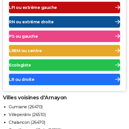
LFI ou extrême gauche
RN ou extrême droite
PS ou gauche
LREM ou centre
Ecologiste
LR ou droite
Villes voisines d'Arnayon
Gumiane (26470)
Villeperdrix (26510)
Chalancon (26470)