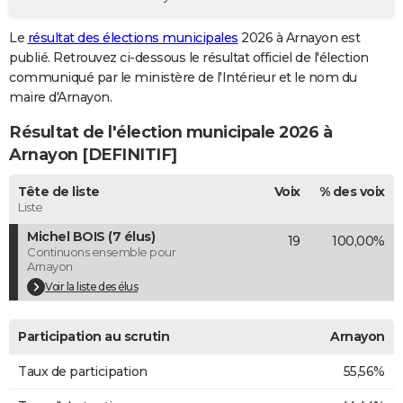
City break
Voyage de noces
Climat
Destinations
Voyage nature
Forum
+
PHOTO
Le
résultat des élections municipales
2026 à Arnayon est
publié. Retrouvez ci-dessous le résultat officiel de l'élection
GUIDES D'ACHAT
communiqué par le ministère de l'Intérieur et le nom du
BONS PLANS
maire d'Arnayon.
Résultat de l'élection municipale 2026 à
CARTE DE VOEUX
Arnayon [DEFINITIF]
Carte Bonne année
Carte Pâques
Carte de Noël
Carte Saint-Valentin
Carte d'anniversaire
DICTIONNAIRE
Tête de liste
Voix
% des voix
Biographies
Expressions
Dictionnaire
Citations
Proverbes
PROGRAMME TV
Liste
Michel BOIS (7 élus)
19
100,00%
COPAINS D'AVANT
Continuons ensemble pour
Arnayon
Se connecter
Collèges
Universités
Service militaire
S'inscrire
Lycées
Primaires
Entreprises
Avis de recherche
AVIS DE DÉCÈS
Voir la liste des élus
FORUM
Participation au scrutin
Arnayon
Lifestyle
Sport
Television
Cinema
Bricolage
Culture
Auto
Voyage
Taux de participation
55,56%