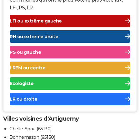
LFI, PS, LR...
LFI ou extrême gauche
RN ou extrême droite
PS ou gauche
LREM ou centre
Ecologiste
LR ou droite
Villes voisines d'Artiguemy
Chelle-Spou (65130)
Bonnemazon (65130)