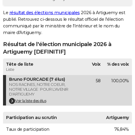
City break
Voyage de noces
Climat
Destinations
Voyage nature
Forum
+
PHOTO
Le
résultat des élections municipales
2026 à Artiguemy est
publié. Retrouvez ci-dessous le résultat officiel de l'élection
GUIDES D'ACHAT
communiqué par le ministère de l'Intérieur et le nom du
BONS PLANS
maire d'Artiguemy.
Résultat de l'élection municipale 2026 à
CARTE DE VOEUX
Artiguemy [DEFINITIF]
Carte Bonne année
Carte Pâques
Carte de Noël
Carte Saint-Valentin
Carte d'anniversaire
DICTIONNAIRE
Tête de liste
Voix
% des voix
Biographies
Expressions
Dictionnaire
Citations
Proverbes
PROGRAMME TV
Liste
Bruno FOURCADE (7 élus)
58
100,00%
COPAINS D'AVANT
NOS RACINES, NOTRE COEUR,
NOTRE VILLAGE : POUR L'AVENIR
Se connecter
Collèges
Universités
Service militaire
S'inscrire
Lycées
Primaires
Entreprises
Avis de recherche
AVIS DE DÉCÈS
D'ARTIGUEMY
Voir la liste des élus
FORUM
Lifestyle
Sport
Television
Cinema
Bricolage
Culture
Auto
Voyage
Participation au scrutin
Artiguemy
Taux de participation
76,84%