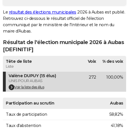
City break
Voyage de noces
Climat
Destinations
Voyage nature
Forum
+
PHOTO
Le
résultat des élections municipales
2026 à Aubas est publié.
Retrouvez ci-dessous le résultat officiel de l'élection
GUIDES D'ACHAT
communiqué par le ministère de l'Intérieur et le nom du
BONS PLANS
maire d'Aubas.
Résultat de l'élection municipale 2026 à Aubas
CARTE DE VOEUX
[DEFINITIF]
Carte Bonne année
Carte Pâques
Carte de Noël
Carte Saint-Valentin
Carte d'anniversaire
DICTIONNAIRE
Tête de liste
Voix
% des voix
Biographies
Expressions
Dictionnaire
Citations
Proverbes
PROGRAMME TV
Liste
Valène DUPUY (15 élus)
272
100,00%
COPAINS D'AVANT
UNIS POUR AUBAS
Se connecter
Collèges
Universités
Service militaire
S'inscrire
Lycées
Primaires
Entreprises
Avis de recherche
Voir la liste des élus
AVIS DE DÉCÈS
FORUM
Participation au scrutin
Aubas
Lifestyle
Sport
Television
Cinema
Bricolage
Culture
Auto
Voyage
Taux de participation
58,82%
Taux d'abstention
41,18%