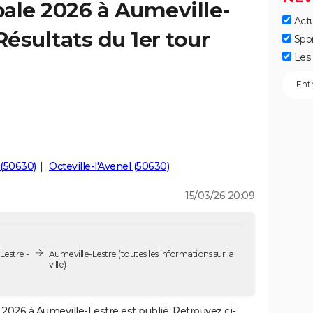
ale 2026 à Aumeville-
Actu
Résultats du 1er tour
Spo
Les 
 (50630)
Octeville-l'Avenel (50630)
15/03/26 20:09
Lestre -
Aumeville-Lestre
(toutes les informations sur la
ville)
2026 à Aumeville-Lestre est publié. Retrouvez ci-