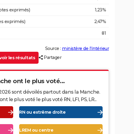
otes exprimés)
1,23%
es exprimés)
2,47%
81
Source :
ministère de l’Intérieur
Partager
oir les résultats
che ont le plus voté...
 2026 sont dévoilés partout dans la Manche.
le plus voté le plus voté RN, LFI, PS, LR...
RN ou extrême droite
LREM ou centre