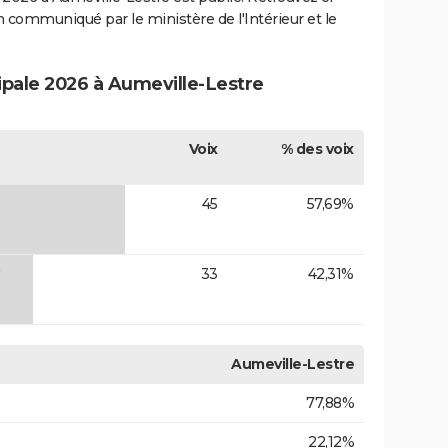
ion communiqué par le ministère de l'Intérieur et le
ipale 2026 à Aumeville-Lestre
Voix
% des voix
45
57,69%
)
33
42,31%
Aumeville-Lestre
77,88%
22,12%