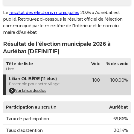
City break
Voyage de noces
Climat
Destinations
Voyage nature
Forum
+
PHOTO
Le
résultat des élections municipales
2026 à Auriébat est
publié. Retrouvez ci-dessous le résultat officiel de l'élection
GUIDES D'ACHAT
communiqué par le ministère de l'Intérieur et le nom du
BONS PLANS
maire d'Auriébat.
Résultat de l'élection municipale 2026 à
CARTE DE VOEUX
Auriébat [DEFINITIF]
Carte Bonne année
Carte Pâques
Carte de Noël
Carte Saint-Valentin
Carte d'anniversaire
DICTIONNAIRE
Tête de liste
Voix
% des voix
Biographies
Expressions
Dictionnaire
Citations
Proverbes
PROGRAMME TV
Liste
Lilian OLIBÈRE (11 élus)
100
100,00%
COPAINS D'AVANT
Ensemble pour notre village
Se connecter
Collèges
Universités
Service militaire
S'inscrire
Lycées
Primaires
Entreprises
Avis de recherche
Voir la liste des élus
AVIS DE DÉCÈS
FORUM
Participation au scrutin
Auriébat
Lifestyle
Sport
Television
Cinema
Bricolage
Culture
Auto
Voyage
Taux de participation
69,86%
Taux d'abstention
30,14%