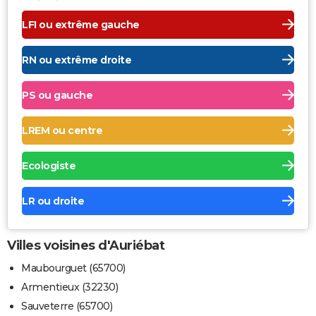
LFI ou extrême gauche
RN ou extrême droite
PS ou gauche
LREM ou centre
Ecologiste
LR ou droite
Villes voisines d'Auriébat
Maubourguet (65700)
Armentieux (32230)
Sauveterre (65700)