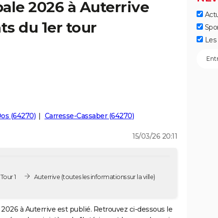
ale 2026 à Auterrive
Actu
ts du 1er tour
Spo
Les 
Dos (64270)
Carresse-Cassaber (64270)
15/03/26 20:11
Tour 1
Auterrive
(toutes les informations sur la ville)
2026 à Auterrive est publié. Retrouvez ci-dessous le