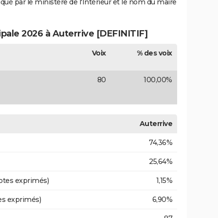
iqué par le ministère de l'Intérieur et le nom du maire
ipale 2026 à Auterrive [DEFINITIF]
Voix
% des voix
80
100,00%
Auterrive
74,36%
25,64%
otes exprimés)
1,15%
es exprimés)
6,90%