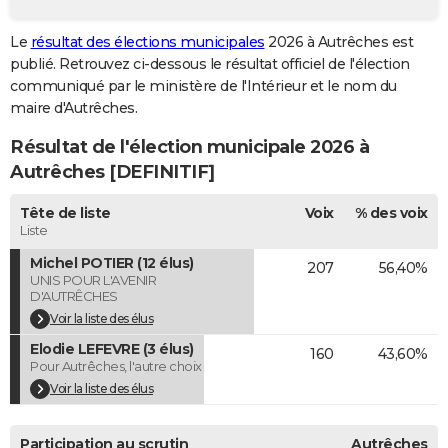
City break
Voyage de noces
Climat
Destinations
Voyage nature
Forum
+
PHOTO
Le
résultat des élections municipales
2026 à Autrêches est
publié. Retrouvez ci-dessous le résultat officiel de l'élection
GUIDES D'ACHAT
communiqué par le ministère de l'Intérieur et le nom du
BONS PLANS
maire d'Autrêches.
Résultat de l'élection municipale 2026 à
CARTE DE VOEUX
Autrêches [DEFINITIF]
Carte Bonne année
Carte Pâques
Carte de Noël
Carte Saint-Valentin
Carte d'anniversaire
DICTIONNAIRE
Tête de liste
Voix
% des voix
Biographies
Expressions
Dictionnaire
Citations
Proverbes
PROGRAMME TV
Liste
Michel POTIER (12 élus)
207
56,40%
COPAINS D'AVANT
UNIS POUR L'AVENIR
D'AUTRÊCHES
Se connecter
Collèges
Universités
Service militaire
S'inscrire
Lycées
Primaires
Entreprises
Avis de recherche
AVIS DE DÉCÈS
Voir la liste des élus
Elodie LEFEVRE (3 élus)
FORUM
160
43,60%
Pour Autrêches, l'autre choix
Lifestyle
Sport
Television
Cinema
Bricolage
Culture
Auto
Voyage
Voir la liste des élus
Participation au scrutin
Autrêches