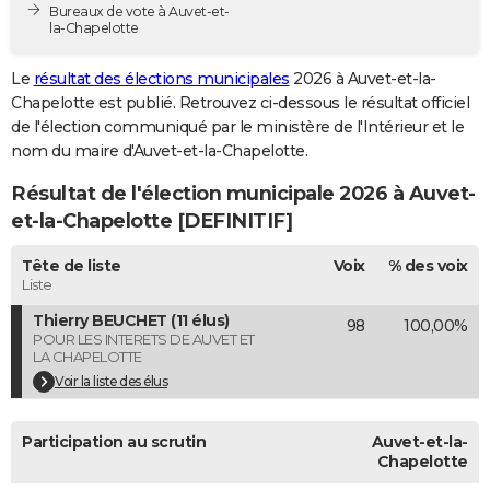
Bureaux de vote à Auvet-et-
City break
Voyage de noces
Climat
Destinations
Voyage nature
Forum
+
PHOTO
la-Chapelotte
GUIDES D'ACHAT
Le
résultat des élections municipales
2026 à Auvet-et-la-
Chapelotte est publié. Retrouvez ci-dessous le résultat officiel
BONS PLANS
de l'élection communiqué par le ministère de l'Intérieur et le
nom du maire d'Auvet-et-la-Chapelotte.
CARTE DE VOEUX
Résultat de l'élection municipale 2026 à Auvet-
Carte Bonne année
Carte Pâques
Carte de Noël
Carte Saint-Valentin
Carte d'anniversaire
DICTIONNAIRE
et-la-Chapelotte [DEFINITIF]
Biographies
Expressions
Dictionnaire
Citations
Proverbes
PROGRAMME TV
Tête de liste
Voix
% des voix
Liste
COPAINS D'AVANT
Thierry BEUCHET (11 élus)
98
100,00%
Se connecter
Collèges
Universités
Service militaire
S'inscrire
Lycées
Primaires
Entreprises
Avis de recherche
AVIS DE DÉCÈS
POUR LES INTERETS DE AUVET ET
LA CHAPELOTTE
FORUM
Voir la liste des élus
Lifestyle
Sport
Television
Cinema
Bricolage
Culture
Auto
Voyage
Participation au scrutin
Auvet-et-la-
Chapelotte