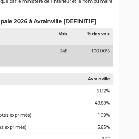
iqué par le ministère de l'Intérieur et le nom du maire
ipale 2026 à Avrainville [DEFINITIF]
Voix
% des voix
348
100,00%
Avrainville
51,12%
48,88%
otes exprimés)
1,09%
es exprimés)
3,83%