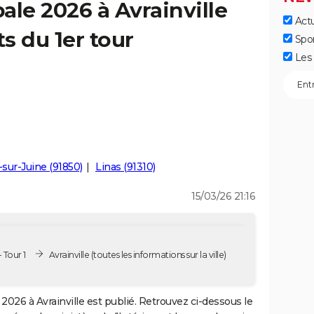
ale 2026 à Avrainville
Actu
ts du 1er tour
Spo
Les 
sur-Juine (91850)
Linas (91310)
15/03/26 21:16
 Tour 1
Avrainville
(toutes les informations sur la ville)
2026 à Avrainville est publié. Retrouvez ci-dessous le