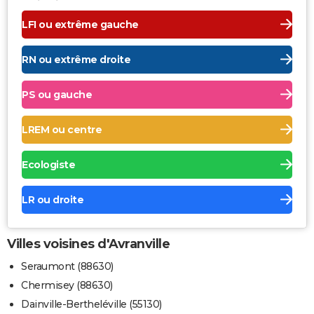
LFI ou extrême gauche
RN ou extrême droite
PS ou gauche
LREM ou centre
Ecologiste
LR ou droite
Villes voisines d'Avranville
Seraumont (88630)
Chermisey (88630)
Dainville-Bertheléville (55130)