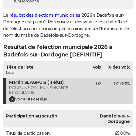
sur-Dordogne
City break
Voyage de noces
Climat
Destinations
Voyage nature
Forum
+
PHOTO
Le
résultat des élections municipales
2026 à Badefols-sur-
GUIDES D'ACHAT
Dordogne est publié. Retrouvez ci-dessous le résultat officiel
de l'élection communiqué par le ministère de l'Intérieur et le
BONS PLANS
nom du maire de Badefols-sur-Dordogne.
CARTE DE VOEUX
Résultat de l'élection municipale 2026 à
Badefols-sur-Dordogne [DEFINITIF]
Carte Bonne année
Carte Pâques
Carte de Noël
Carte Saint-Valentin
Carte d'anniversaire
DICTIONNAIRE
Tête de liste
Voix
% des voix
Biographies
Expressions
Dictionnaire
Citations
Proverbes
PROGRAMME TV
Liste
COPAINS D'AVANT
Martin SLAGHUIS (11 élus)
102
100,00%
POUR UNE COMMUNE VIVANTE
Se connecter
Collèges
Universités
Service militaire
S'inscrire
Lycées
Primaires
Entreprises
Avis de recherche
ET SOLIDAIRE
AVIS DE DÉCÈS
Voir la liste des élus
FORUM
Participation au scrutin
Badefols-sur-
Lifestyle
Sport
Television
Cinema
Bricolage
Culture
Auto
Voyage
Dordogne
Taux de participation
65,00%