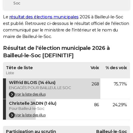
Soc
City break
Voyage de noces
Climat
Destinations
Voyage nature
Forum
+
PHOTO
Le
résultat des élections municipales
2026 à Bailleul-le-Soc
GUIDES D'ACHAT
est publié. Retrouvez ci-dessous le résultat officiel de l'élection
communiqué par le ministère de l'Intérieur et le nom du
BONS PLANS
maire de Bailleul-le-Soc.
CARTE DE VOEUX
Résultat de l'élection municipale 2026 à
Carte Bonne année
Carte Pâques
Carte de Noël
Carte Saint-Valentin
Carte d'anniversaire
Bailleul-le-Soc [DEFINITIF]
DICTIONNAIRE
Biographies
Expressions
Dictionnaire
Citations
Proverbes
Tête de liste
Voix
% des voix
PROGRAMME TV
Liste
COPAINS D'AVANT
Wilfrid BLOIS (14 élus)
268
75,71%
ENGAGÉS POUR BAILLEUL LE SOC
Se connecter
Collèges
Universités
Service militaire
S'inscrire
Lycées
Primaires
Entreprises
Avis de recherche
AVIS DE DÉCÈS
Voir la liste des élus
Christelle JADIN (1 élu)
FORUM
86
24,29%
Pour Bailleul-le-Soc
Lifestyle
Sport
Television
Cinema
Bricolage
Culture
Auto
Voyage
Voir la liste des élus
Participation au scrutin
Bailleul-le-Soc