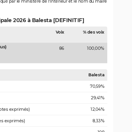
iqué par le ministère de l'Intérieur et le nom du maire
ipale 2026 à Balesta [DEFINITIF]
Voix
% des voix
us)
86
100,00%
Balesta
70,59%
29,41%
otes exprimés)
12,04%
es exprimés)
8,33%