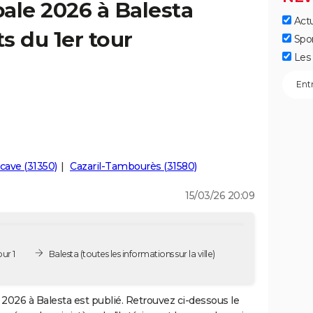
ale 2026 à Balesta
Actu
ts du 1er tour
Spo
Les 
cave (31350)
Cazaril-Tambourès (31580)
15/03/26 20:09
ur 1
Balesta
(toutes les informations sur la ville)
2026 à Balesta est publié. Retrouvez ci-dessous le