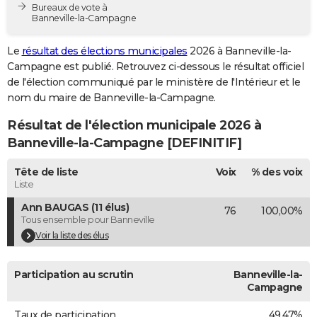
Bureaux de vote à
City break
Voyage de noces
Climat
Destinations
Voyage nature
Forum
+
PHOTO
Banneville-la-Campagne
GUIDES D'ACHAT
Le
résultat des élections municipales
2026 à Banneville-la-
Campagne est publié. Retrouvez ci-dessous le résultat officiel
BONS PLANS
de l'élection communiqué par le ministère de l'Intérieur et le
nom du maire de Banneville-la-Campagne.
CARTE DE VOEUX
Résultat de l'élection municipale 2026 à
Carte Bonne année
Carte Pâques
Carte de Noël
Carte Saint-Valentin
Carte d'anniversaire
DICTIONNAIRE
Banneville-la-Campagne [DEFINITIF]
Biographies
Expressions
Dictionnaire
Citations
Proverbes
PROGRAMME TV
Tête de liste
Voix
% des voix
Liste
COPAINS D'AVANT
Ann BAUGAS (11 élus)
76
100,00%
Se connecter
Collèges
Universités
Service militaire
S'inscrire
Lycées
Primaires
Entreprises
Avis de recherche
AVIS DE DÉCÈS
Tous ensemble pour Banneville
Voir la liste des élus
FORUM
Lifestyle
Sport
Television
Cinema
Bricolage
Culture
Auto
Voyage
Participation au scrutin
Banneville-la-
Campagne
Taux de participation
49,47%