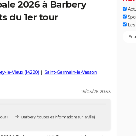
ale 2026 à Barbery
Actu
ts du 1er tour
Spo
Les 
ey-le-Vieux (14220)
Saint-Germain-le-Vasson
15/03/26 20:53
our 1
Barbery
(toutes les informations sur la ville)