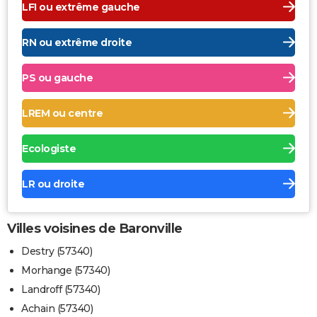
LFI ou extrême gauche
RN ou extrême droite
PS ou gauche
LREM ou centre
Ecologiste
LR ou droite
Villes voisines de Baronville
Destry (57340)
Morhange (57340)
Landroff (57340)
Achain (57340)