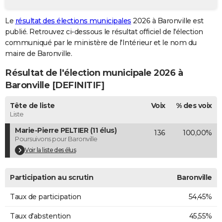
City break
Voyage de noces
Climat
Destinations
Voyage nature
Forum
+
PHOTO
Le
résultat des élections municipales
2026 à Baronville est
publié. Retrouvez ci-dessous le résultat officiel de l'élection
GUIDES D'ACHAT
communiqué par le ministère de l'Intérieur et le nom du
BONS PLANS
maire de Baronville.
Résultat de l'élection municipale 2026 à
CARTE DE VOEUX
Baronville [DEFINITIF]
Carte Bonne année
Carte Pâques
Carte de Noël
Carte Saint-Valentin
Carte d'anniversaire
DICTIONNAIRE
Tête de liste
Voix
% des voix
Biographies
Expressions
Dictionnaire
Citations
Proverbes
PROGRAMME TV
Liste
Marie-Pierre PELTIER (11 élus)
136
100,00%
COPAINS D'AVANT
Poursuivons pour Baronville
Se connecter
Collèges
Universités
Service militaire
S'inscrire
Lycées
Primaires
Entreprises
Avis de recherche
Voir la liste des élus
AVIS DE DÉCÈS
FORUM
Participation au scrutin
Baronville
Lifestyle
Sport
Television
Cinema
Bricolage
Culture
Auto
Voyage
Taux de participation
54,45%
Taux d'abstention
45,55%