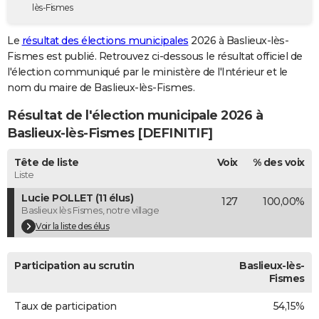
lès-Fismes
City break
Voyage de noces
Climat
Destinations
Voyage nature
Forum
+
PHOTO
Le
résultat des élections municipales
2026 à Baslieux-lès-
GUIDES D'ACHAT
Fismes est publié. Retrouvez ci-dessous le résultat officiel de
l'élection communiqué par le ministère de l'Intérieur et le
BONS PLANS
nom du maire de Baslieux-lès-Fismes.
CARTE DE VOEUX
Résultat de l'élection municipale 2026 à
Carte Bonne année
Carte Pâques
Carte de Noël
Carte Saint-Valentin
Carte d'anniversaire
Baslieux-lès-Fismes [DEFINITIF]
DICTIONNAIRE
Biographies
Expressions
Dictionnaire
Citations
Proverbes
Tête de liste
Voix
% des voix
PROGRAMME TV
Liste
COPAINS D'AVANT
Lucie POLLET (11 élus)
127
100,00%
Baslieux lès Fismes, notre village
Se connecter
Collèges
Universités
Service militaire
S'inscrire
Lycées
Primaires
Entreprises
Avis de recherche
AVIS DE DÉCÈS
Voir la liste des élus
FORUM
Participation au scrutin
Baslieux-lès-
Lifestyle
Sport
Television
Cinema
Bricolage
Culture
Auto
Voyage
Fismes
Taux de participation
54,15%