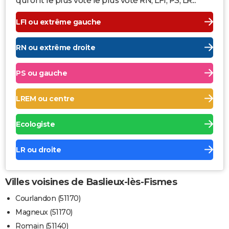
qui ont le plus voté le plus voté RN, LFI, PS, LR...
LFI ou extrême gauche
RN ou extrême droite
PS ou gauche
LREM ou centre
Ecologiste
LR ou droite
Villes voisines de Baslieux-lès-Fismes
Courlandon (51170)
Magneux (51170)
Romain (51140)