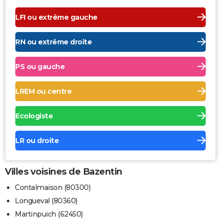
LFI ou extrême gauche
RN ou extrême droite
PS ou gauche
LREM ou centre
Ecologiste
LR ou droite
Villes voisines de Bazentin
Contalmaison (80300)
Longueval (80360)
Martinpuich (62450)