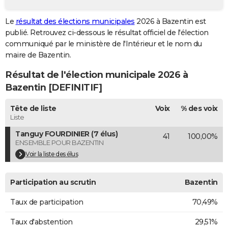
City break
Voyage de noces
Climat
Destinations
Voyage nature
Forum
+
PHOTO
Le
résultat des élections municipales
2026 à Bazentin est
publié. Retrouvez ci-dessous le résultat officiel de l'élection
GUIDES D'ACHAT
communiqué par le ministère de l'Intérieur et le nom du
BONS PLANS
maire de Bazentin.
Résultat de l'élection municipale 2026 à
CARTE DE VOEUX
Bazentin [DEFINITIF]
Carte Bonne année
Carte Pâques
Carte de Noël
Carte Saint-Valentin
Carte d'anniversaire
DICTIONNAIRE
Tête de liste
Voix
% des voix
Biographies
Expressions
Dictionnaire
Citations
Proverbes
PROGRAMME TV
Liste
Tanguy FOURDINIER (7 élus)
41
100,00%
COPAINS D'AVANT
ENSEMBLE POUR BAZENTIN
Se connecter
Collèges
Universités
Service militaire
S'inscrire
Lycées
Primaires
Entreprises
Avis de recherche
Voir la liste des élus
AVIS DE DÉCÈS
FORUM
Participation au scrutin
Bazentin
Lifestyle
Sport
Television
Cinema
Bricolage
Culture
Auto
Voyage
Taux de participation
70,49%
Taux d'abstention
29,51%