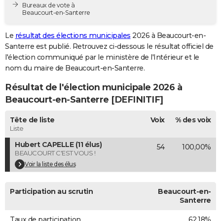
Bureaux de vote à
City break
Voyage de noces
Climat
Destinations
Voyage nature
Forum
+
PHOTO
Beaucourt-en-Santerre
GUIDES D'ACHAT
Le
résultat des élections municipales
2026 à Beaucourt-en-
Santerre est publié. Retrouvez ci-dessous le résultat officiel de
BONS PLANS
l'élection communiqué par le ministère de l'Intérieur et le
nom du maire de Beaucourt-en-Santerre.
CARTE DE VOEUX
Résultat de l'élection municipale 2026 à
Carte Bonne année
Carte Pâques
Carte de Noël
Carte Saint-Valentin
Carte d'anniversaire
DICTIONNAIRE
Beaucourt-en-Santerre [DEFINITIF]
Biographies
Expressions
Dictionnaire
Citations
Proverbes
PROGRAMME TV
Tête de liste
Voix
% des voix
Liste
COPAINS D'AVANT
Hubert CAPELLE (11 élus)
54
100,00%
Se connecter
Collèges
Universités
Service militaire
S'inscrire
Lycées
Primaires
Entreprises
Avis de recherche
AVIS DE DÉCÈS
BEAUCOURT C'EST VOUS !
Voir la liste des élus
FORUM
Lifestyle
Sport
Television
Cinema
Bricolage
Culture
Auto
Voyage
Participation au scrutin
Beaucourt-en-
Santerre
Taux de participation
62,18%