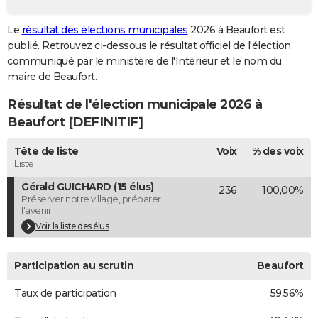
City break
Voyage de noces
Climat
Destinations
Voyage nature
Forum
+
PHOTO
Le
résultat des élections municipales
2026 à Beaufort est
publié. Retrouvez ci-dessous le résultat officiel de l'élection
GUIDES D'ACHAT
communiqué par le ministère de l'Intérieur et le nom du
BONS PLANS
maire de Beaufort.
Résultat de l'élection municipale 2026 à
CARTE DE VOEUX
Beaufort [DEFINITIF]
Carte Bonne année
Carte Pâques
Carte de Noël
Carte Saint-Valentin
Carte d'anniversaire
DICTIONNAIRE
Tête de liste
Voix
% des voix
Biographies
Expressions
Dictionnaire
Citations
Proverbes
PROGRAMME TV
Liste
Gérald GUICHARD (15 élus)
236
100,00%
COPAINS D'AVANT
Préserver notre village, préparer
l'avenir
Se connecter
Collèges
Universités
Service militaire
S'inscrire
Lycées
Primaires
Entreprises
Avis de recherche
AVIS DE DÉCÈS
Voir la liste des élus
FORUM
Participation au scrutin
Beaufort
Lifestyle
Sport
Television
Cinema
Bricolage
Culture
Auto
Voyage
Taux de participation
59,56%