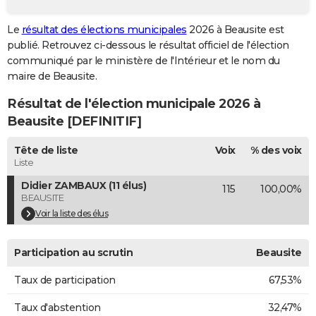
City break
Voyage de noces
Climat
Destinations
Voyage nature
Forum
+
PHOTO
Le
résultat des élections municipales
2026 à Beausite est
publié. Retrouvez ci-dessous le résultat officiel de l'élection
GUIDES D'ACHAT
communiqué par le ministère de l'Intérieur et le nom du
BONS PLANS
maire de Beausite.
Résultat de l'élection municipale 2026 à
CARTE DE VOEUX
Beausite [DEFINITIF]
Carte Bonne année
Carte Pâques
Carte de Noël
Carte Saint-Valentin
Carte d'anniversaire
DICTIONNAIRE
Tête de liste
Voix
% des voix
Biographies
Expressions
Dictionnaire
Citations
Proverbes
PROGRAMME TV
Liste
Didier ZAMBAUX (11 élus)
115
100,00%
COPAINS D'AVANT
BEAUSITE
Se connecter
Collèges
Universités
Service militaire
S'inscrire
Lycées
Primaires
Entreprises
Avis de recherche
Voir la liste des élus
AVIS DE DÉCÈS
FORUM
Participation au scrutin
Beausite
Lifestyle
Sport
Television
Cinema
Bricolage
Culture
Auto
Voyage
Taux de participation
67,53%
Taux d'abstention
32,47%