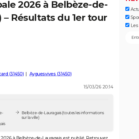
ale 2026 à Belbèze-de-
Actu
 – Résultats du 1er tour
Spo
Les 
ard (31450)
Ayguesvives (31450)
15/03/26 20:14
e-
Belbèze-de-Lauragais
(toutes les informations
sur la ville)
ais
2026 à Belbèze-de-Lauragais est publié. Retrouvez