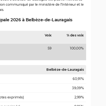
ection communiqué par le ministère de l'Intérieur et le
is.
cipale 2026 à Belbèze-de-Lauragais
Voix
% des voix
59
100,00%
Belbèze-de-Lauragais
60,91%
39,09%
otes exprimés)
2,99%