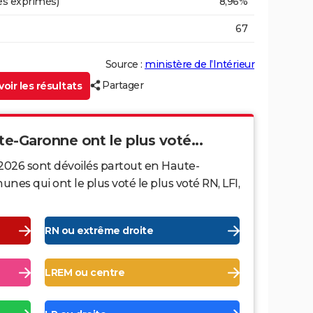
es exprimés)
8,96%
67
Source :
ministère de l’Intérieur
Partager
oir les résultats
te-Garonne ont le plus voté...
 2026 sont dévoilés partout en Haute-
s qui ont le plus voté le plus voté RN, LFI,
RN ou extrême droite
LREM ou centre