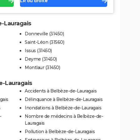
LR ou droite
e-Lauragais
Donneville (31450)
Saint-Léon (31560)
Issus (31450)
Deyme (31450)
Montlaur (31450)
de-Lauragais
Accidents à Belbèze-de-Lauragais
gais
Délinquance à Belbèze-de-Lauragais
s
Inondations à Belbèze-de-Lauragais
-
Nombre de médecins à Belbèze-de-
Lauragais
Pollution à Belbèze-de-Lauragais
Entreprises à Belbèze-de-Lauragais