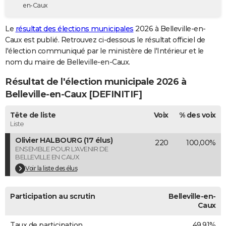
en-Caux
City break
Voyage de noces
Climat
Destinations
Voyage nature
Forum
+
PHOTO
Le
résultat des élections municipales
2026 à Belleville-en-
GUIDES D'ACHAT
Caux est publié. Retrouvez ci-dessous le résultat officiel de
l'élection communiqué par le ministère de l'Intérieur et le
BONS PLANS
nom du maire de Belleville-en-Caux.
CARTE DE VOEUX
Résultat de l'élection municipale 2026 à
Carte Bonne année
Carte Pâques
Carte de Noël
Carte Saint-Valentin
Carte d'anniversaire
Belleville-en-Caux [DEFINITIF]
DICTIONNAIRE
Biographies
Expressions
Dictionnaire
Citations
Proverbes
Tête de liste
Voix
% des voix
PROGRAMME TV
Liste
COPAINS D'AVANT
Olivier HALBOURG (17 élus)
220
100,00%
ENSEMBLE POUR L'AVENIR DE
Se connecter
Collèges
Universités
Service militaire
S'inscrire
Lycées
Primaires
Entreprises
Avis de recherche
AVIS DE DÉCÈS
BELLEVILLE EN CAUX
Voir la liste des élus
FORUM
Lifestyle
Sport
Television
Cinema
Bricolage
Culture
Auto
Voyage
Participation au scrutin
Belleville-en-
Caux
Taux de participation
49,91%