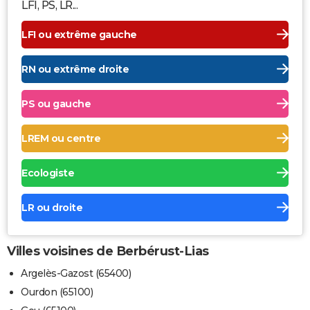
LFI, PS, LR...
LFI ou extrême gauche
RN ou extrême droite
PS ou gauche
LREM ou centre
Ecologiste
LR ou droite
Villes voisines de Berbérust-Lias
Argelès-Gazost (65400)
Ourdon (65100)