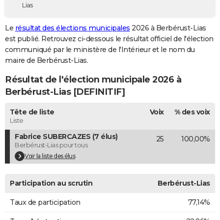
Lias
City break
Voyage de noces
Climat
Destinations
Voyage nature
Forum
+
PHOTO
Le
résultat des élections municipales
2026 à Berbérust-Lias
GUIDES D'ACHAT
est publié. Retrouvez ci-dessous le résultat officiel de l'élection
communiqué par le ministère de l'Intérieur et le nom du
BONS PLANS
maire de Berbérust-Lias.
CARTE DE VOEUX
Résultat de l'élection municipale 2026 à
Carte Bonne année
Carte Pâques
Carte de Noël
Carte Saint-Valentin
Carte d'anniversaire
Berbérust-Lias [DEFINITIF]
DICTIONNAIRE
Biographies
Expressions
Dictionnaire
Citations
Proverbes
Tête de liste
Voix
% des voix
PROGRAMME TV
Liste
COPAINS D'AVANT
Fabrice SUBERCAZES (7 élus)
25
100,00%
Berbérust-Lias pour tous
Se connecter
Collèges
Universités
Service militaire
S'inscrire
Lycées
Primaires
Entreprises
Avis de recherche
AVIS DE DÉCÈS
Voir la liste des élus
FORUM
Participation au scrutin
Berbérust-Lias
Lifestyle
Sport
Television
Cinema
Bricolage
Culture
Auto
Voyage
Taux de participation
77,14%