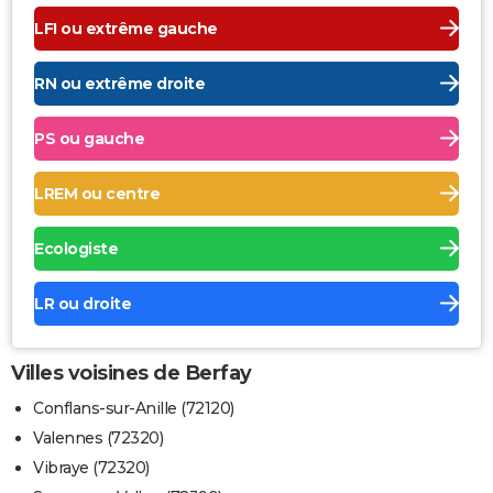
LFI ou extrême gauche
RN ou extrême droite
PS ou gauche
LREM ou centre
Ecologiste
LR ou droite
Villes voisines de Berfay
Conflans-sur-Anille (72120)
Valennes (72320)
Vibraye (72320)