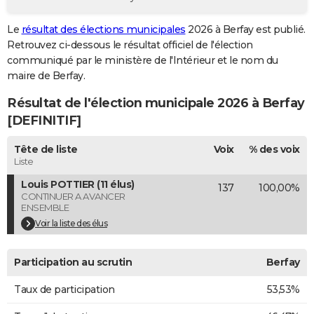
City break
Voyage de noces
Climat
Destinations
Voyage nature
Forum
+
PHOTO
Le
résultat des élections municipales
2026 à Berfay est publié.
Retrouvez ci-dessous le résultat officiel de l'élection
GUIDES D'ACHAT
communiqué par le ministère de l'Intérieur et le nom du
BONS PLANS
maire de Berfay.
Résultat de l'élection municipale 2026 à Berfay
CARTE DE VOEUX
[DEFINITIF]
Carte Bonne année
Carte Pâques
Carte de Noël
Carte Saint-Valentin
Carte d'anniversaire
DICTIONNAIRE
Tête de liste
Voix
% des voix
Biographies
Expressions
Dictionnaire
Citations
Proverbes
PROGRAMME TV
Liste
Louis POTTIER (11 élus)
137
100,00%
COPAINS D'AVANT
CONTINUER A AVANCER
ENSEMBLE
Se connecter
Collèges
Universités
Service militaire
S'inscrire
Lycées
Primaires
Entreprises
Avis de recherche
AVIS DE DÉCÈS
Voir la liste des élus
FORUM
Participation au scrutin
Berfay
Lifestyle
Sport
Television
Cinema
Bricolage
Culture
Auto
Voyage
Taux de participation
53,53%