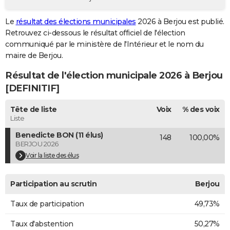
City break
Voyage de noces
Climat
Destinations
Voyage nature
Forum
+
PHOTO
Le
résultat des élections municipales
2026 à Berjou est publié.
Retrouvez ci-dessous le résultat officiel de l'élection
GUIDES D'ACHAT
communiqué par le ministère de l'Intérieur et le nom du
BONS PLANS
maire de Berjou.
Résultat de l'élection municipale 2026 à Berjou
CARTE DE VOEUX
[DEFINITIF]
Carte Bonne année
Carte Pâques
Carte de Noël
Carte Saint-Valentin
Carte d'anniversaire
DICTIONNAIRE
Tête de liste
Voix
% des voix
Biographies
Expressions
Dictionnaire
Citations
Proverbes
PROGRAMME TV
Liste
Benedicte BON (11 élus)
148
100,00%
COPAINS D'AVANT
BERJOU 2026
Se connecter
Collèges
Universités
Service militaire
S'inscrire
Lycées
Primaires
Entreprises
Avis de recherche
Voir la liste des élus
AVIS DE DÉCÈS
FORUM
Participation au scrutin
Berjou
Lifestyle
Sport
Television
Cinema
Bricolage
Culture
Auto
Voyage
Taux de participation
49,73%
Taux d'abstention
50,27%