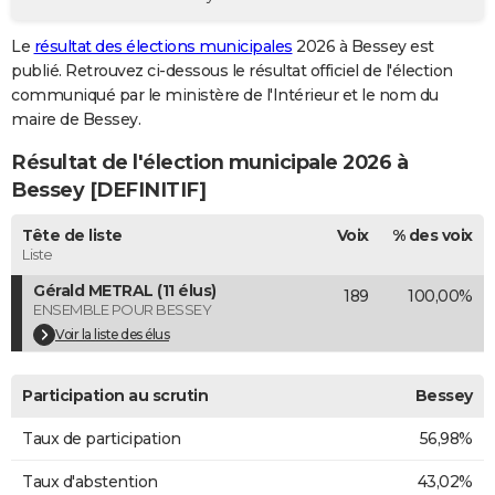
City break
Voyage de noces
Climat
Destinations
Voyage nature
Forum
+
PHOTO
Le
résultat des élections municipales
2026 à Bessey est
publié. Retrouvez ci-dessous le résultat officiel de l'élection
GUIDES D'ACHAT
communiqué par le ministère de l'Intérieur et le nom du
BONS PLANS
maire de Bessey.
Résultat de l'élection municipale 2026 à
CARTE DE VOEUX
Bessey [DEFINITIF]
Carte Bonne année
Carte Pâques
Carte de Noël
Carte Saint-Valentin
Carte d'anniversaire
DICTIONNAIRE
Tête de liste
Voix
% des voix
Biographies
Expressions
Dictionnaire
Citations
Proverbes
PROGRAMME TV
Liste
Gérald METRAL (11 élus)
189
100,00%
COPAINS D'AVANT
ENSEMBLE POUR BESSEY
Se connecter
Collèges
Universités
Service militaire
S'inscrire
Lycées
Primaires
Entreprises
Avis de recherche
Voir la liste des élus
AVIS DE DÉCÈS
FORUM
Participation au scrutin
Bessey
Lifestyle
Sport
Television
Cinema
Bricolage
Culture
Auto
Voyage
Taux de participation
56,98%
Taux d'abstention
43,02%