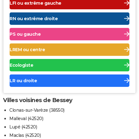
LFI ou extrême gauche
RN ou extrême droite
PS ou gauche
LREM ou centre
Ecologiste
LR ou droite
Villes voisines de Bessey
Clonas-sur-Varèze (38550)
Malleval (42520)
Lupé (42520)
Maclas (42520)