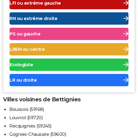
LFI ou extrême gauche
RN ou extrême droite
PS ou gauche
LREM ou centre
Ecologiste
LR ou droite
Villes voisines de Bettignies
Boussois (59168)
Louvroil (59720)
Recquignies (59245)
Gognies-Chaussée (59600)