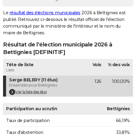
City break
Voyage de noces
Climat
Destinations
Voyage nature
Forum
+
PHOTO
Le
résultat des élections municipales
2026 à Bettignies est
publié. Retrouvez ci-dessous le résultat officiel de l'élection
GUIDES D'ACHAT
communiqué par le ministère de l'Intérieur et le nom du
BONS PLANS
maire de Bettignies.
Résultat de l'élection municipale 2026 à
CARTE DE VOEUX
Bettignies [DEFINITIF]
Carte Bonne année
Carte Pâques
Carte de Noël
Carte Saint-Valentin
Carte d'anniversaire
DICTIONNAIRE
Tête de liste
Voix
% des voix
Biographies
Expressions
Dictionnaire
Citations
Proverbes
PROGRAMME TV
Liste
Serge BELERY (11 élus)
126
100,00%
COPAINS D'AVANT
Ensemble pour Bettignies
Se connecter
Collèges
Universités
Service militaire
S'inscrire
Lycées
Primaires
Entreprises
Avis de recherche
Voir la liste des élus
AVIS DE DÉCÈS
FORUM
Participation au scrutin
Bettignies
Lifestyle
Sport
Television
Cinema
Bricolage
Culture
Auto
Voyage
Taux de participation
66,19%
Taux d'abstention
33,81%