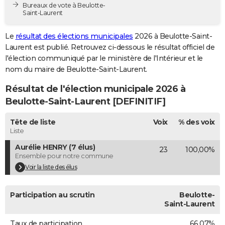
Bureaux de vote à Beulotte-
City break
Voyage de noces
Climat
Destinations
Voyage nature
Forum
+
PHOTO
Saint-Laurent
GUIDES D'ACHAT
Le
résultat des élections municipales
2026 à Beulotte-Saint-
Laurent est publié. Retrouvez ci-dessous le résultat officiel de
BONS PLANS
l'élection communiqué par le ministère de l'Intérieur et le
nom du maire de Beulotte-Saint-Laurent.
CARTE DE VOEUX
Résultat de l'élection municipale 2026 à
Carte Bonne année
Carte Pâques
Carte de Noël
Carte Saint-Valentin
Carte d'anniversaire
DICTIONNAIRE
Beulotte-Saint-Laurent [DEFINITIF]
Biographies
Expressions
Dictionnaire
Citations
Proverbes
PROGRAMME TV
Tête de liste
Voix
% des voix
Liste
COPAINS D'AVANT
Aurélie HENRY (7 élus)
23
100,00%
Se connecter
Collèges
Universités
Service militaire
S'inscrire
Lycées
Primaires
Entreprises
Avis de recherche
AVIS DE DÉCÈS
Ensemble pour notre commune
Voir la liste des élus
FORUM
Lifestyle
Sport
Television
Cinema
Bricolage
Culture
Auto
Voyage
Participation au scrutin
Beulotte-
Saint-Laurent
Taux de participation
66,07%