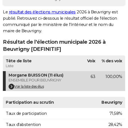
City break
Voyage de noces
Climat
Destinations
Voyage nature
Forum
+
PHOTO
Le
résultat des élections municipales
2026 à Beuvrigny est
publié. Retrouvez ci-dessous le résultat officiel de l'élection
GUIDES D'ACHAT
communiqué par le ministère de l'Intérieur et le nom du
BONS PLANS
maire de Beuvrigny.
Résultat de l'élection municipale 2026 à
CARTE DE VOEUX
Beuvrigny [DEFINITIF]
Carte Bonne année
Carte Pâques
Carte de Noël
Carte Saint-Valentin
Carte d'anniversaire
DICTIONNAIRE
Tête de liste
Voix
% des voix
Biographies
Expressions
Dictionnaire
Citations
Proverbes
PROGRAMME TV
Liste
Morgane BUISSON (11 élus)
63
100,00%
COPAINS D'AVANT
ENSEMBLE POUR BEUVRIGNY
Se connecter
Collèges
Universités
Service militaire
S'inscrire
Lycées
Primaires
Entreprises
Avis de recherche
Voir la liste des élus
AVIS DE DÉCÈS
FORUM
Participation au scrutin
Beuvrigny
Lifestyle
Sport
Television
Cinema
Bricolage
Culture
Auto
Voyage
Taux de participation
71,58%
Taux d'abstention
28,42%