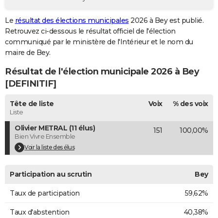
City break
Voyage de noces
Climat
Destinations
Voyage nature
Forum
+
PHOTO
Le
résultat des élections municipales
2026 à Bey est publié.
Retrouvez ci-dessous le résultat officiel de l'élection
GUIDES D'ACHAT
communiqué par le ministère de l'Intérieur et le nom du
BONS PLANS
maire de Bey.
Résultat de l'élection municipale 2026 à Bey
CARTE DE VOEUX
[DEFINITIF]
Carte Bonne année
Carte Pâques
Carte de Noël
Carte Saint-Valentin
Carte d'anniversaire
DICTIONNAIRE
Tête de liste
Voix
% des voix
Biographies
Expressions
Dictionnaire
Citations
Proverbes
PROGRAMME TV
Liste
Olivier METRAL (11 élus)
151
100,00%
COPAINS D'AVANT
Bien Vivre Ensemble
Se connecter
Collèges
Universités
Service militaire
S'inscrire
Lycées
Primaires
Entreprises
Avis de recherche
Voir la liste des élus
AVIS DE DÉCÈS
FORUM
Participation au scrutin
Bey
Lifestyle
Sport
Television
Cinema
Bricolage
Culture
Auto
Voyage
Taux de participation
59,62%
Taux d'abstention
40,38%