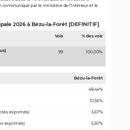
ion communiqué par le ministère de l'Intérieur et le
ipale 2026 à Bézu-la-Forêt [DEFINITIF]
Voix
% des voix
us)
99
100,00%
Bézu-la-Forêt
48,44%
51,56%
otes exprimés)
3,67%
es exprimés)
5,50%