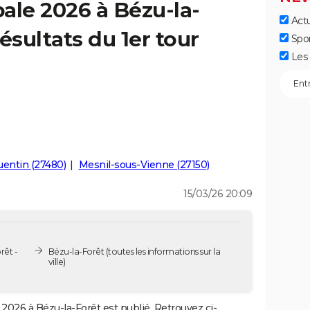
ale 2026 à Bézu-la-
Actu
ésultats du 1er tour
Spo
Les 
entin (27480)
Mesnil-sous-Vienne (27150)
15/03/26 20:09
rêt -
Bézu-la-Forêt
(toutes les informations sur la
ville)
2026 à Bézu-la-Forêt est publié. Retrouvez ci-