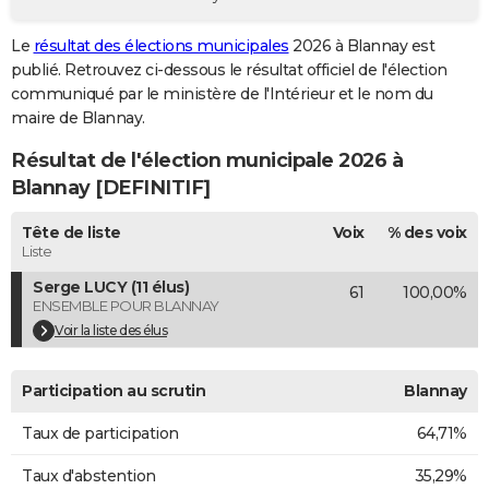
City break
Voyage de noces
Climat
Destinations
Voyage nature
Forum
+
PHOTO
Le
résultat des élections municipales
2026 à Blannay est
publié. Retrouvez ci-dessous le résultat officiel de l'élection
GUIDES D'ACHAT
communiqué par le ministère de l'Intérieur et le nom du
BONS PLANS
maire de Blannay.
Résultat de l'élection municipale 2026 à
CARTE DE VOEUX
Blannay [DEFINITIF]
Carte Bonne année
Carte Pâques
Carte de Noël
Carte Saint-Valentin
Carte d'anniversaire
DICTIONNAIRE
Tête de liste
Voix
% des voix
Biographies
Expressions
Dictionnaire
Citations
Proverbes
PROGRAMME TV
Liste
Serge LUCY (11 élus)
61
100,00%
COPAINS D'AVANT
ENSEMBLE POUR BLANNAY
Se connecter
Collèges
Universités
Service militaire
S'inscrire
Lycées
Primaires
Entreprises
Avis de recherche
Voir la liste des élus
AVIS DE DÉCÈS
FORUM
Participation au scrutin
Blannay
Lifestyle
Sport
Television
Cinema
Bricolage
Culture
Auto
Voyage
Taux de participation
64,71%
Taux d'abstention
35,29%