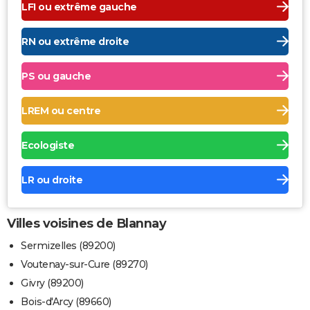
LFI ou extrême gauche
RN ou extrême droite
PS ou gauche
LREM ou centre
Ecologiste
LR ou droite
Villes voisines de Blannay
Sermizelles (89200)
Voutenay-sur-Cure (89270)
Givry (89200)
Bois-d'Arcy (89660)