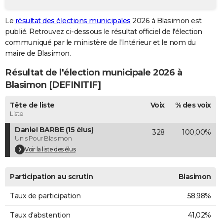
City break
Voyage de noces
Climat
Destinations
Voyage nature
Forum
+
PHOTO
Le
résultat des élections municipales
2026 à Blasimon est
publié. Retrouvez ci-dessous le résultat officiel de l'élection
GUIDES D'ACHAT
communiqué par le ministère de l'Intérieur et le nom du
BONS PLANS
maire de Blasimon.
Résultat de l'élection municipale 2026 à
CARTE DE VOEUX
Blasimon [DEFINITIF]
Carte Bonne année
Carte Pâques
Carte de Noël
Carte Saint-Valentin
Carte d'anniversaire
DICTIONNAIRE
Tête de liste
Voix
% des voix
Biographies
Expressions
Dictionnaire
Citations
Proverbes
PROGRAMME TV
Liste
Daniel BARBE (15 élus)
328
100,00%
COPAINS D'AVANT
Unis Pour Blasimon
Se connecter
Collèges
Universités
Service militaire
S'inscrire
Lycées
Primaires
Entreprises
Avis de recherche
Voir la liste des élus
AVIS DE DÉCÈS
FORUM
Participation au scrutin
Blasimon
Lifestyle
Sport
Television
Cinema
Bricolage
Culture
Auto
Voyage
Taux de participation
58,98%
Taux d'abstention
41,02%