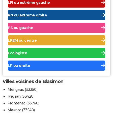
LFI ou extrême gauche
RN ou extrême droite
PS ou gauche
LREM ou centre
Ecologiste
LR ou droite
Villes voisines de Blasimon
Mérignas (33350)
Rauzan (33420)
Frontenac (33760)
Mauriac (33540)