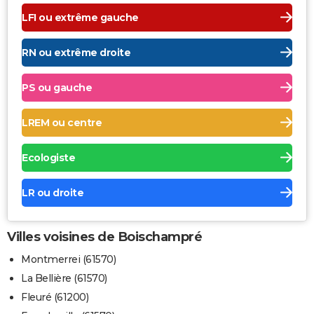
LFI ou extrême gauche
RN ou extrême droite
PS ou gauche
LREM ou centre
Ecologiste
LR ou droite
Villes voisines de Boischampré
Montmerrei (61570)
La Bellière (61570)
Fleuré (61200)