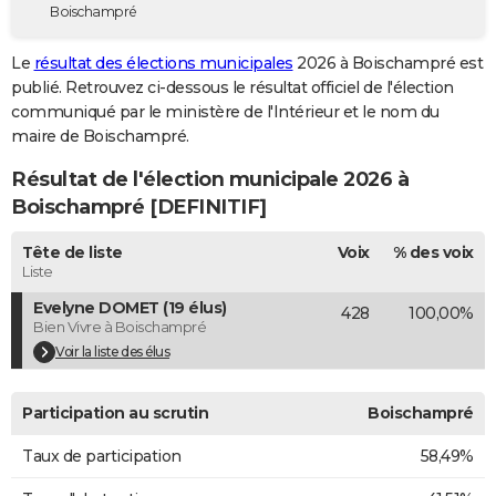
Boischampré
City break
Voyage de noces
Climat
Destinations
Voyage nature
Forum
+
PHOTO
Le
résultat des élections municipales
2026 à Boischampré est
GUIDES D'ACHAT
publié. Retrouvez ci-dessous le résultat officiel de l'élection
communiqué par le ministère de l'Intérieur et le nom du
BONS PLANS
maire de Boischampré.
CARTE DE VOEUX
Résultat de l'élection municipale 2026 à
Carte Bonne année
Carte Pâques
Carte de Noël
Carte Saint-Valentin
Carte d'anniversaire
Boischampré [DEFINITIF]
DICTIONNAIRE
Biographies
Expressions
Dictionnaire
Citations
Proverbes
Tête de liste
Voix
% des voix
PROGRAMME TV
Liste
COPAINS D'AVANT
Evelyne DOMET (19 élus)
428
100,00%
Bien Vivre à Boischampré
Se connecter
Collèges
Universités
Service militaire
S'inscrire
Lycées
Primaires
Entreprises
Avis de recherche
AVIS DE DÉCÈS
Voir la liste des élus
FORUM
Participation au scrutin
Boischampré
Lifestyle
Sport
Television
Cinema
Bricolage
Culture
Auto
Voyage
Taux de participation
58,49%