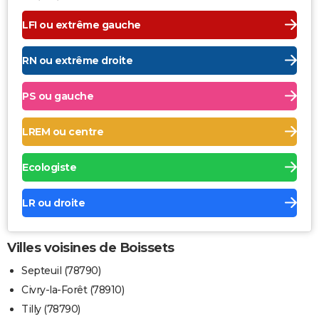
LFI ou extrême gauche
RN ou extrême droite
PS ou gauche
LREM ou centre
Ecologiste
LR ou droite
Villes voisines de Boissets
Septeuil (78790)
Civry-la-Forêt (78910)
Tilly (78790)