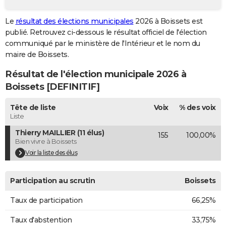
City break
Voyage de noces
Climat
Destinations
Voyage nature
Forum
+
PHOTO
Le
résultat des élections municipales
2026 à Boissets est
publié. Retrouvez ci-dessous le résultat officiel de l'élection
GUIDES D'ACHAT
communiqué par le ministère de l'Intérieur et le nom du
BONS PLANS
maire de Boissets.
Résultat de l'élection municipale 2026 à
CARTE DE VOEUX
Boissets [DEFINITIF]
Carte Bonne année
Carte Pâques
Carte de Noël
Carte Saint-Valentin
Carte d'anniversaire
DICTIONNAIRE
Tête de liste
Voix
% des voix
Biographies
Expressions
Dictionnaire
Citations
Proverbes
PROGRAMME TV
Liste
Thierry MAILLIER (11 élus)
155
100,00%
COPAINS D'AVANT
Bien vivre à Boissets
Se connecter
Collèges
Universités
Service militaire
S'inscrire
Lycées
Primaires
Entreprises
Avis de recherche
Voir la liste des élus
AVIS DE DÉCÈS
FORUM
Participation au scrutin
Boissets
Lifestyle
Sport
Television
Cinema
Bricolage
Culture
Auto
Voyage
Taux de participation
66,25%
Taux d'abstention
33,75%