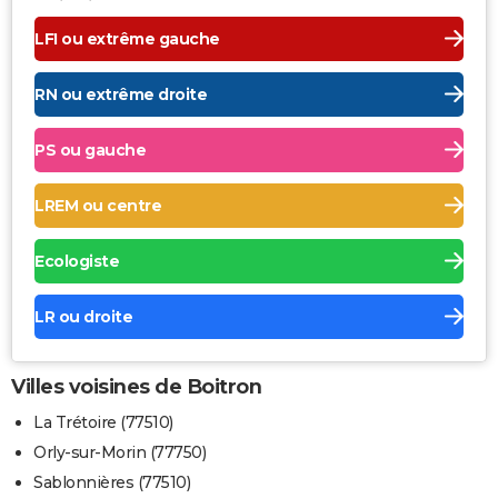
LFI ou extrême gauche
RN ou extrême droite
PS ou gauche
LREM ou centre
Ecologiste
LR ou droite
Villes voisines de Boitron
La Trétoire (77510)
Orly-sur-Morin (77750)
Sablonnières (77510)