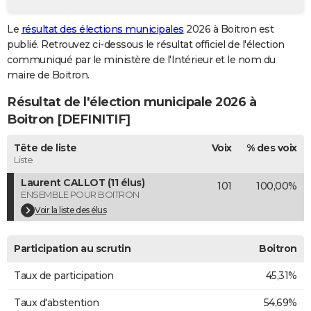
City break
Voyage de noces
Climat
Destinations
Voyage nature
Forum
+
PHOTO
Le
résultat des élections municipales
2026 à Boitron est
publié. Retrouvez ci-dessous le résultat officiel de l'élection
GUIDES D'ACHAT
communiqué par le ministère de l'Intérieur et le nom du
BONS PLANS
maire de Boitron.
Résultat de l'élection municipale 2026 à
CARTE DE VOEUX
Boitron [DEFINITIF]
Carte Bonne année
Carte Pâques
Carte de Noël
Carte Saint-Valentin
Carte d'anniversaire
DICTIONNAIRE
Tête de liste
Voix
% des voix
Biographies
Expressions
Dictionnaire
Citations
Proverbes
PROGRAMME TV
Liste
Laurent CALLOT (11 élus)
101
100,00%
COPAINS D'AVANT
ENSEMBLE POUR BOITRON
Se connecter
Collèges
Universités
Service militaire
S'inscrire
Lycées
Primaires
Entreprises
Avis de recherche
Voir la liste des élus
AVIS DE DÉCÈS
FORUM
Participation au scrutin
Boitron
Lifestyle
Sport
Television
Cinema
Bricolage
Culture
Auto
Voyage
Taux de participation
45,31%
Taux d'abstention
54,69%