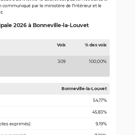
ion communiqué par le ministère de l'Intérieur et le
t.
ipale 2026 à Bonneville-la-Louvet
Voix
% des voix
309
100,00%
Bonneville-la-Louvet
54,17%
45,83%
otes exprimés)
9,19%