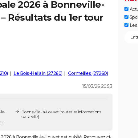
ale 2026 à Bonneville-
Actu
 – Résultats du 1er tour
Spo
Les 
210)
Le Bois-Hellain (27260)
Cormeilles (27260)
15/03/26 20:53
-la-
Bonneville-la-Louvet
(toutes les informations
sur la ville)
et
2026 à Bonneville-la-Louvet est publié. Retrouvez ci-