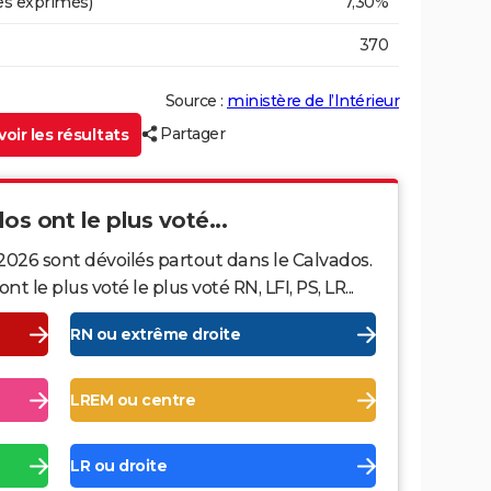
es exprimés)
7,30%
370
Source :
ministère de l’Intérieur
Partager
oir les résultats
os ont le plus voté...
2026 sont dévoilés partout dans le Calvados.
le plus voté le plus voté RN, LFI, PS, LR...
RN ou extrême droite
LREM ou centre
LR ou droite