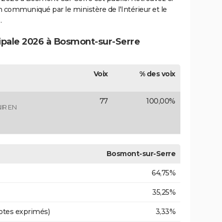
ion communiqué par le ministère de l'Intérieur et le
.
cipale 2026 à Bosmont-sur-Serre
Voix
% des voix
77
100,00%
IR EN
Bosmont-sur-Serre
64,75%
35,25%
otes exprimés)
3,33%