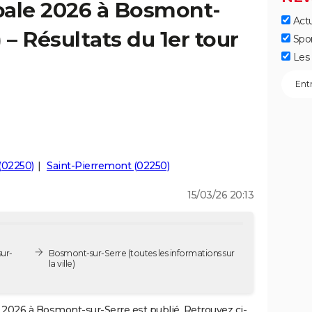
pale 2026 à Bosmont-
Actu
 – Résultats du 1er tour
Spo
Les 
 (02250)
Saint-Pierremont (02250)
15/03/26 20:13
ur-
Bosmont-sur-Serre
(toutes les informations sur
la ville)
2026 à Bosmont-sur-Serre est publié. Retrouvez ci-