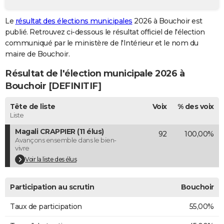
City break
Voyage de noces
Climat
Destinations
Voyage nature
Forum
+
PHOTO
Le
résultat des élections municipales
2026 à Bouchoir est
publié. Retrouvez ci-dessous le résultat officiel de l'élection
GUIDES D'ACHAT
communiqué par le ministère de l'Intérieur et le nom du
BONS PLANS
maire de Bouchoir.
Résultat de l'élection municipale 2026 à
CARTE DE VOEUX
Bouchoir [DEFINITIF]
Carte Bonne année
Carte Pâques
Carte de Noël
Carte Saint-Valentin
Carte d'anniversaire
DICTIONNAIRE
Tête de liste
Voix
% des voix
Biographies
Expressions
Dictionnaire
Citations
Proverbes
PROGRAMME TV
Liste
Magali CRAPPIER (11 élus)
92
100,00%
COPAINS D'AVANT
Avançons ensemble dans le bien-
vivre
Se connecter
Collèges
Universités
Service militaire
S'inscrire
Lycées
Primaires
Entreprises
Avis de recherche
AVIS DE DÉCÈS
Voir la liste des élus
FORUM
Participation au scrutin
Bouchoir
Lifestyle
Sport
Television
Cinema
Bricolage
Culture
Auto
Voyage
Taux de participation
55,00%