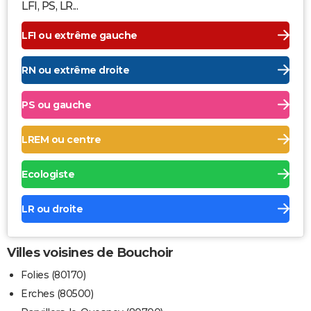
LFI, PS, LR...
LFI ou extrême gauche
RN ou extrême droite
PS ou gauche
LREM ou centre
Ecologiste
LR ou droite
Villes voisines de Bouchoir
Folies (80170)
Erches (80500)